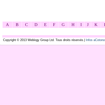
A
B
C
D
E
F
G
H
I
J
K
Copyright © 2013 Weblogy Group Ltd. Tous droits réservés.|
Infos aCoton