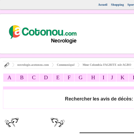
Accueil
Shopping
Spor
necrologie.acotonou.com
Communiqué
Mme Colombia FAGBITE née AGBO
A
B
C
D
E
F
G
H
I
J
K
Rechercher les avis de décès: