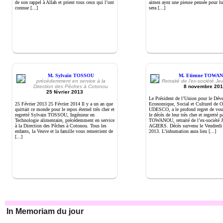
de son rappel à Allah et prient tous ceux qui l’ont
aimez ayez une pieuse pensée pour lui
connue [...]
sera [...]
M. Sylvain TOSSOU
M. Etienne TOWA
précédemment en service à la
Retraité de l’ex-société 
Direction des Pêches à Cotonou
8 novembre 201
25 février 2013
Le Président de l’Union pour le Dé
25 Février 2013 25 Février 2014 Il y a un an que
Economique, Social et Culturel de O
quittait ce monde pour le repos éternel très cher et
UDESCO, a le profond regret de vou
regretté Sylvain TOSSOU, Ingénieur en
le décès de leur très cher et regretté 
Technologie alimentaire, précédemment en service
TOWANOU, retraité de l’ex-société 
à la Direction des Pêches à Cotonou. Tous les
AGIERS. Décès survenu le Vendred
enfants, la Veuve et la famille vous remercient de
2013. L’inhumation aura lieu [...]
[...]
In Memoriam du jour