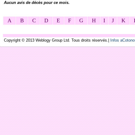
Aucun avis de décès pour ce mois.
A
B
C
D
E
F
G
H
I
J
K
Copyright © 2013 Weblogy Group Ltd. Tous droits réservés.|
Infos aCoton