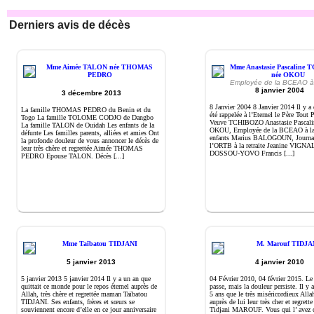
Derniers avis de décès
Mme Aimée TALON née THOMAS
Mme Anastasie Pascaline
PEDRO
née OKOU
Employée de la BCEAO à l
8 janvier 2004
3 décembre 2013
8 Janvier 2004 8 Janvier 2014 Il y a 
La famille THOMAS PEDRO du Benin et du
été rappelée à l’Eternel le Père Tout 
Togo La famille TOLOME CODJO de Dangbo
Veuve TCHIBOZO Anastasie Pascali
La famille TALON de Ouidah Les enfants de la
OKOU, Employée de la BCEAO à la r
défunte Les familles parents, alliées et amies Ont
enfants Marius BALOGOUN, Journal
la profonde douleur de vous annoncer le décès de
l’ORTB à la retraite Jeanine VIGNA
leur très chère et regrettée Aimée THOMAS
DOSSOU-YOVO Francis [...]
PEDRO Epouse TALON. Décès [...]
Mme Taïbatou TIDJANI
M. Marouf TIDJA
5 janvier 2013
4 janvier 2010
5 janvier 2013 5 janvier 2014 Il y a un an que
04 Février 2010, 04 février 2015. L
quittait ce monde pour le repos éternel auprès de
passe, mais la douleur persiste. Il y 
Allah, très chère et regrettée maman Taïbatou
5 ans que le très miséricordieux Alla
TIDJANI. Ses enfants, frères et sœurs se
auprès de lui leur très cher et regrett
souviennent encore d’elle en ce jour anniversaire
Tidjani MAROUF. Vous qui l’ avez 