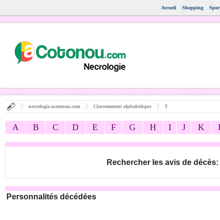
Accueil
Shopping
Spor
necrologie.acotonou.com
Classemenent alphabétique
T
A
B
C
D
E
F
G
H
I
J
K
Rechercher les avis de décès:
Personnalités décédées