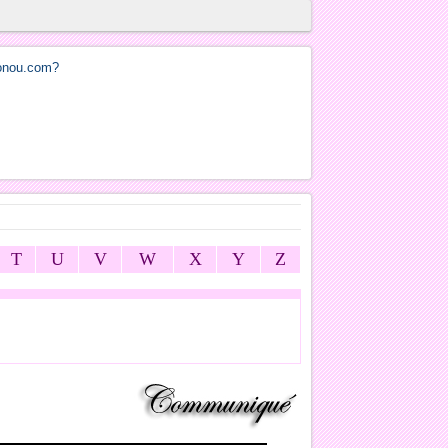
T
U
V
W
X
Y
Z