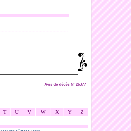
Avis de décès N˚ 26377
T
U
V
W
X
Y
Z