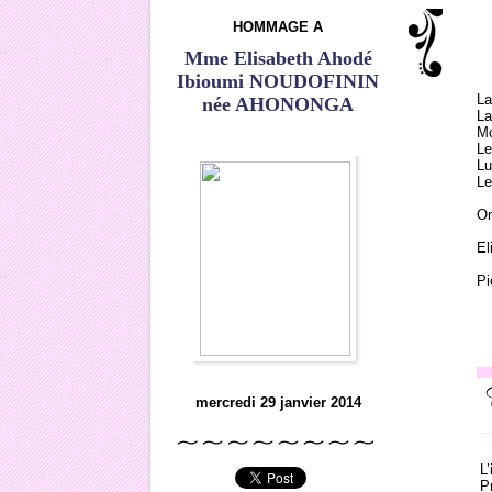
HOMMAGE A
Mme Elisabeth Ahodé
Ibioumi NOUDOFININ
La
née AHONONGA
La
Mo
Le
Lu
Le
On
El
Pi
mercredi 29 janvier 2014
L
P