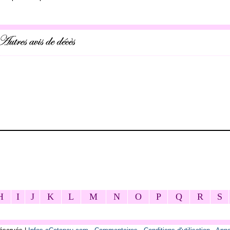
H
I
J
K
L
M
N
O
P
Q
R
S