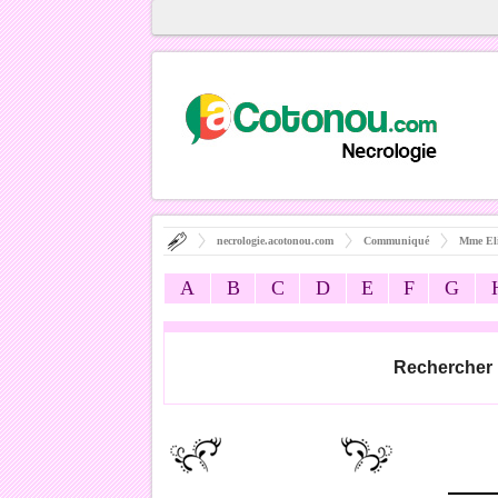
necrologie.acotonou.com
Communiqué
Mme El
A
B
C
D
E
F
G
Rechercher 