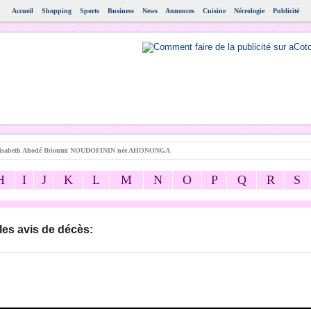
Accueil
Shopping
Sports
Business
News
Annonces
Cuisine
Nécrologie
Publicité
isabeth Ahodé Ibioumi NOUDOFININ née AHONONGA
H
I
J
K
L
M
N
O
P
Q
R
S
les avis de décès: