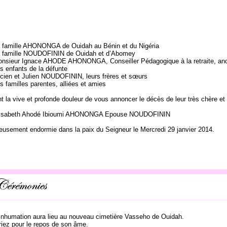
 famille AHONONGA de Ouidah au Bénin et du Nigéria
 famille NOUDOFININ de Ouidah et d’Abomey
nsieur Ignace AHODE AHONONGA, Conseiller Pédagogique à la retraite, anc
s enfants de la défunte
cien et Julien NOUDOFININ, leurs frères et sœurs
s familles parentes, alliées et amies
t la vive et profonde douleur de vous annoncer le décès de leur très chère et 
isabeth Ahodé Ibioumi AHONONGA Epouse NOUDOFININ
eusement endormie dans la paix du Seigneur le Mercredi 29 janvier 2014.
’inhumation aura lieu au nouveau cimetière Vasseho de Ouidah.
riez pour le repos de son âme.