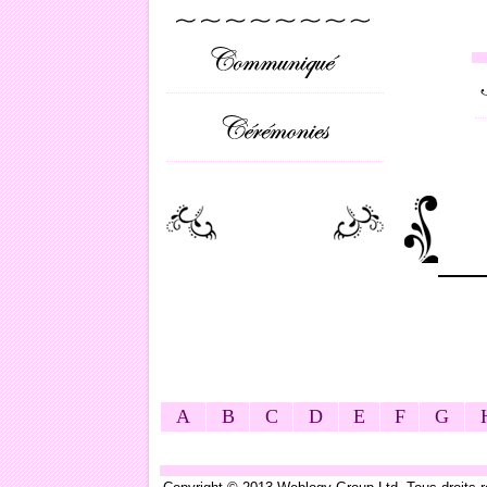
A
B
C
D
E
F
G