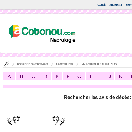
Accueil
Shopping
Spor
necrologie.acotonou.com
Communiqué
M. Laurent DJOTINGNON
A
B
C
D
E
F
G
H
I
J
K
Rechercher les avis de décès: