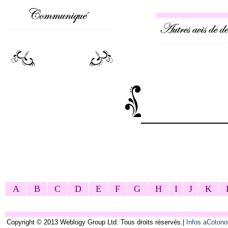
A
B
C
D
E
F
G
H
I
J
K
Copyright © 2013 Weblogy Group Ltd. Tous droits réservés.|
Infos aCoton