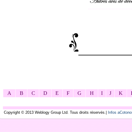
A
B
C
D
E
F
G
H
I
J
K
Copyright © 2013 Weblogy Group Ltd. Tous droits réservés.|
Infos aCoton