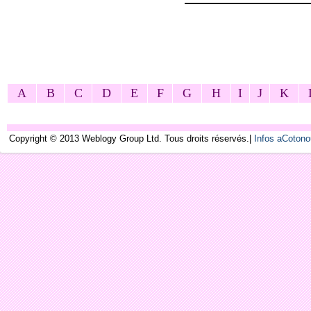
A
B
C
D
E
F
G
H
I
J
K
Copyright © 2013 Weblogy Group Ltd. Tous droits réservés.|
Infos aCoton