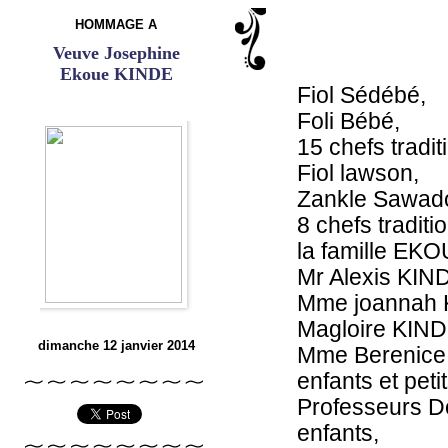
HOMMAGE A
Veuve Josephine
Ekoue KINDE
Fiol Sédébé,
Foli Bébé,
15 chefs tradit
Fiol lawson,
Zankle Sawad
8 chefs tradit
la famille EK
Mr Alexis KIND
Mme joannah KI
Magloire KINDE
dimanche 12 janvier 2014
Mme Berenice
enfants et peti
Professeurs D
enfants,