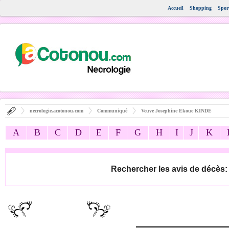
Accueil
Shopping
Spor
necrologie.acotonou.com
Communiqué
Veuve Josephine Ekoue KINDE
A
B
C
D
E
F
G
H
I
J
K
Rechercher les avis de décès: