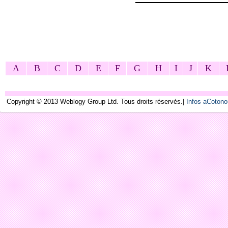
A
B
C
D
E
F
G
H
I
J
K
Copyright © 2013 Weblogy Group Ltd. Tous droits réservés.|
Infos aCoton