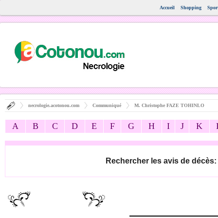
Accueil
Shopping
Spor
necrologie.acotonou.com
Communiqué
M. Christophe FAZE TOHINLO
A
B
C
D
E
F
G
H
I
J
K
Rechercher les avis de décès: