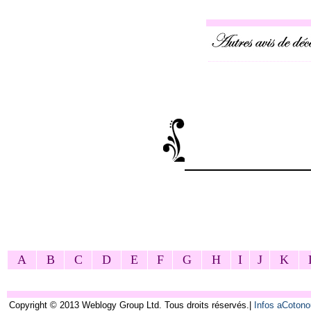
A
B
C
D
E
F
G
H
I
J
K
Copyright © 2013 Weblogy Group Ltd. Tous droits réservés.|
Infos aCoton