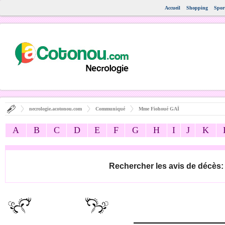
Accueil
Shopping
Spor
necrologie.acotonou.com
Communiqué
Mme Fiohoué GAÏ
A
B
C
D
E
F
G
H
I
J
K
Rechercher les avis de décès: