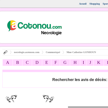
Accueil
Shopping
Spor
necrologie.acotonou.com
Communiqué
Mme Catherine GONHOUN
A
B
C
D
E
F
G
H
I
J
K
Rechercher les avis de décès: