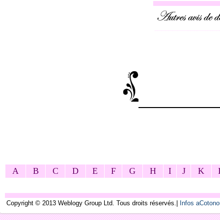
A
B
C
D
E
F
G
H
I
J
K
Copyright © 2013 Weblogy Group Ltd. Tous droits réservés.|
Infos aCoton