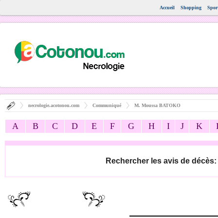
Accueil
Shopping
Spor
necrologie.acotonou.com
Communiqué
M. Moussa BATOKO
A
B
C
D
E
F
G
H
I
J
K
Rechercher les avis de décès: