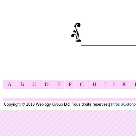
A
B
C
D
E
F
G
H
I
J
K
Copyright © 2013 Weblogy Group Ltd. Tous droits réservés.|
Infos aCoton