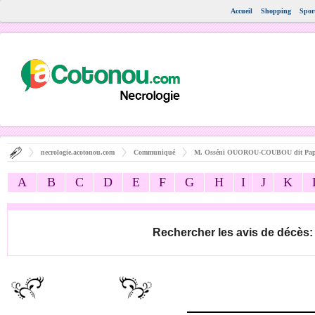
Accueil
Shopping
Spor
necrologie.acotonou.com
Communiqué
M. Osséni OUOROU-COUBOU dit Pap
A
B
C
D
E
F
G
H
I
J
K
Rechercher les avis de décès: