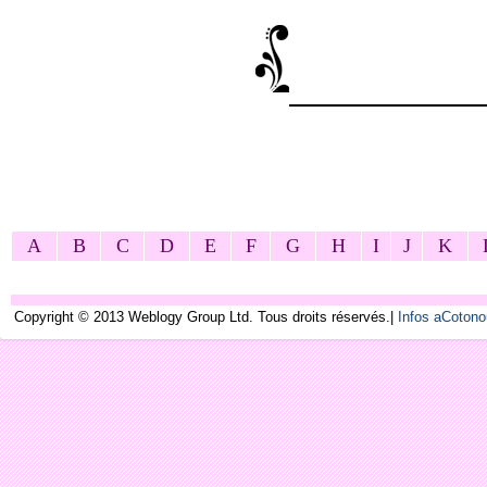
A
B
C
D
E
F
G
H
I
J
K
Copyright © 2013 Weblogy Group Ltd. Tous droits réservés.|
Infos aCoton