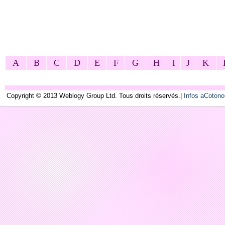
A
B
C
D
E
F
G
H
I
J
K
Copyright © 2013 Weblogy Group Ltd. Tous droits réservés.|
Infos aCoton