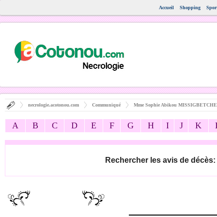
Accueil
Shopping
Spor
necrologie.acotonou.com
Communiqué
Mme Sophie Abikou MISSIGBETCHE
A
B
C
D
E
F
G
H
I
J
K
Rechercher les avis de décès: