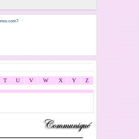
T
U
V
W
X
Y
Z