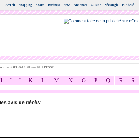
Accueil
Shopping
Sports
Business
News
Annonces
Cuisine
Nécrologie
Publicité
nique SODOGANDJI née DJIKPESSE
H
I
J
K
L
M
N
O
P
Q
R
S
les avis de décès: