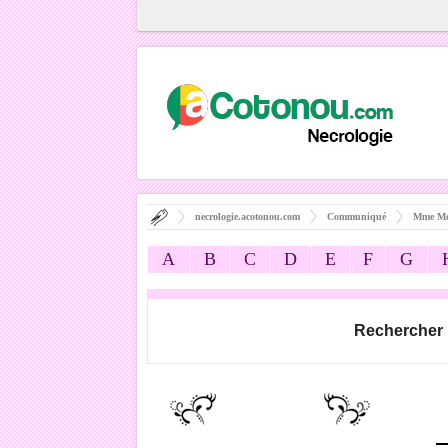
necrologie.acotonou.com
Communiqué
Mme Mo
A
B
C
D
E
F
G
Rechercher 