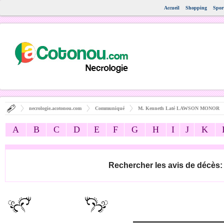
Accueil
Shopping
Spor
necrologie.acotonou.com
Communiqué
M. Kenneth Laté LAWSON MONOR
A
B
C
D
E
F
G
H
I
J
K
Rechercher les avis de décès: