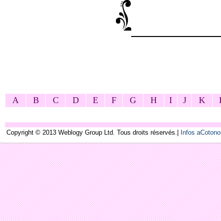
A
B
C
D
E
F
G
H
I
J
K
Copyright © 2013 Weblogy Group Ltd. Tous droits réservés.|
Infos aCoton