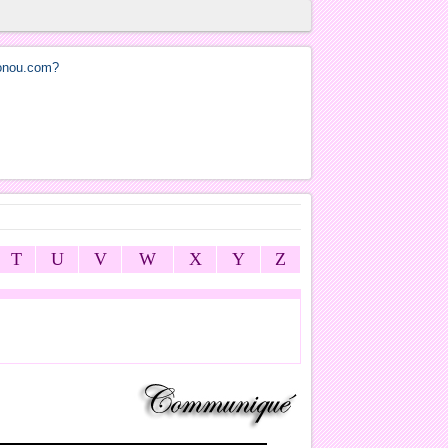
T
U
V
W
X
Y
Z