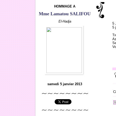
HOMMAGE A
Mme Lamatou SALIFOU
El-Hadja
5 
5 
Tr
Az
Se
Vo
samedi 5 janvier 2013
C