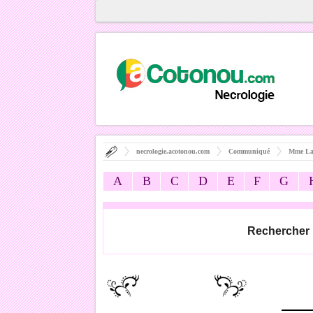
necrologie.acotonou.com
Communiqué
Mme L
A
B
C
D
E
F
G
Rechercher 