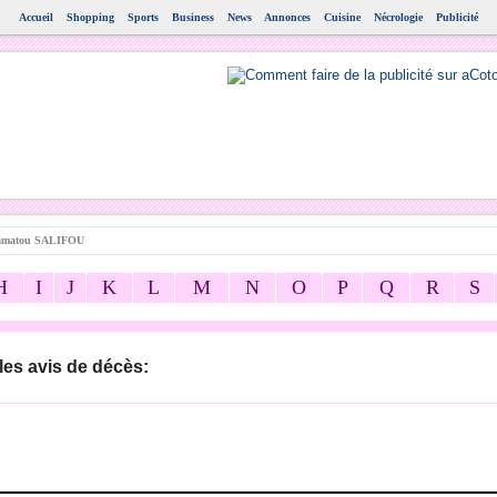
Accueil
Shopping
Sports
Business
News
Annonces
Cuisine
Nécrologie
Publicité
amatou SALIFOU
H
I
J
K
L
M
N
O
P
Q
R
S
les avis de décès: