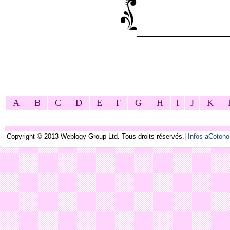
A
B
C
D
E
F
G
H
I
J
K
Copyright © 2013 Weblogy Group Ltd. Tous droits réservés.|
Infos aCoton