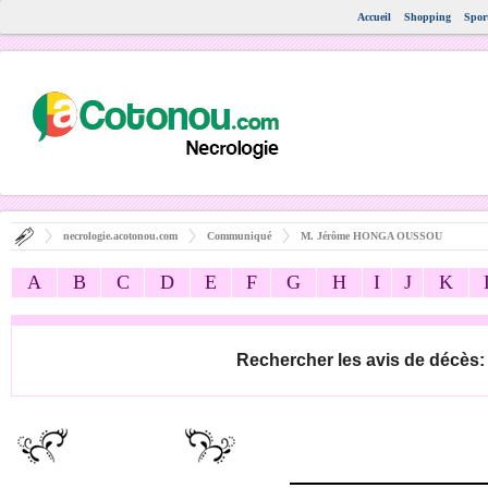
Accueil
Shopping
Spor
necrologie.acotonou.com
Communiqué
M. Jérôme HONGA OUSSOU
A
B
C
D
E
F
G
H
I
J
K
Rechercher les avis de décès: