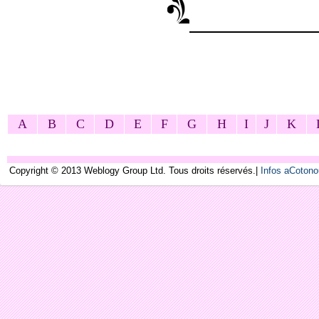
A
B
C
D
E
F
G
H
I
J
K
Copyright © 2013 Weblogy Group Ltd. Tous droits réservés.|
Infos aCoton