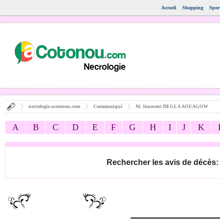
Accueil
Shopping
Spor
necrologie.acotonou.com
Communiqué
M. Innocent DEGLA AOUAGOW
A
B
C
D
E
F
G
H
I
J
K
Rechercher les avis de décès: