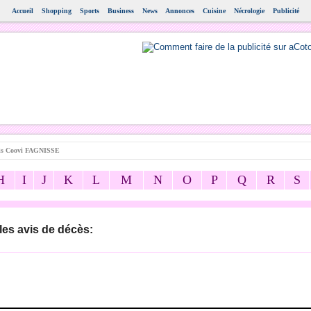
Accueil
Shopping
Sports
Business
News
Annonces
Cuisine
Nécrologie
Publicité
is Coovi FAGNISSE
H
I
J
K
L
M
N
O
P
Q
R
S
les avis de décès: