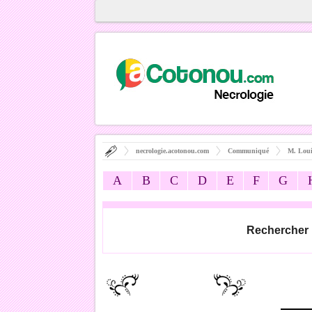
necrologie.acotonou.com
Communiqué
M. Lou
A
B
C
D
E
F
G
Rechercher 