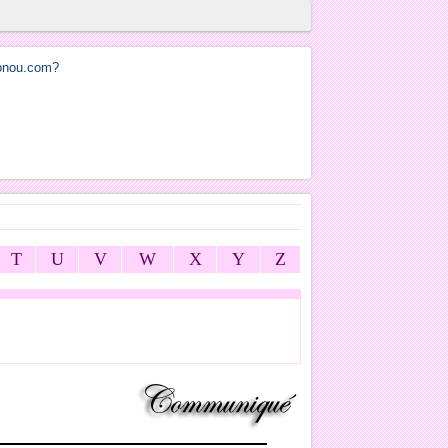
T
U
V
W
X
Y
Z