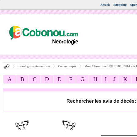
Accueil
Shopping
Spor
necrologie.acotonou.com
Communiqué
Mme Clémentine HOUEHOUNHA née
A
B
C
D
E
F
G
H
I
J
K
Rechercher les avis de décès: