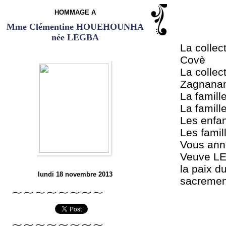
HOMMAGE A
Mme Clémentine HOUEHOUNHA
née LEGBA
La colle
Covè
La colle
Zagnana
La famil
La famil
Les enfan
Les famil
Vous anno
Veuve L
la paix 
lundi 18 novembre 2013
sacrement