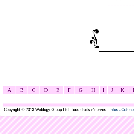
A
B
C
D
E
F
G
H
I
J
K
Copyright © 2013 Weblogy Group Ltd. Tous droits réservés.|
Infos aCoton