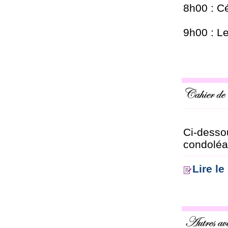
8h00 : C
9h00 : L
Ci-desso
condoléa
Lire l