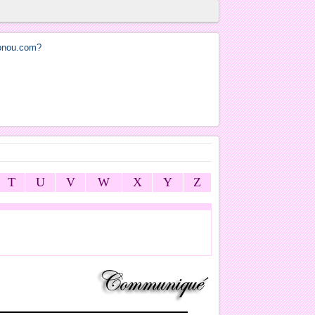
T
U
V
W
X
Y
Z