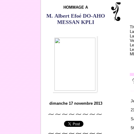
HOMMAGE A
M. Albert Efoé DO-AHO
MESSAN KPLI
TI
La
La
Ve
Le
Le
ME
J
dimanche 17 novembre 2013
2
S
5