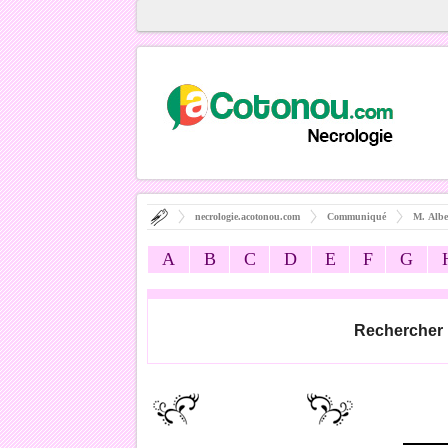
necrologie.acotonou.com
Communiqué
M. Alb
A
B
C
D
E
F
G
Rechercher 