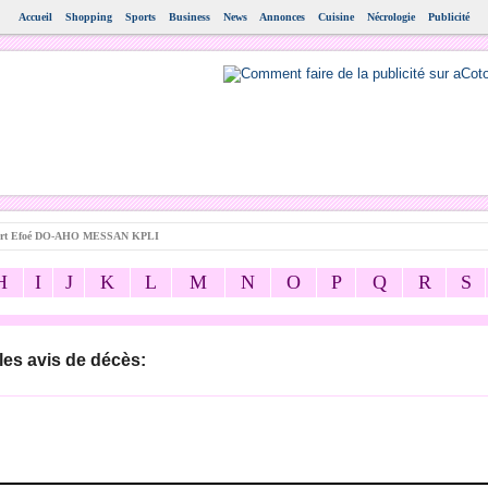
Accueil
Shopping
Sports
Business
News
Annonces
Cuisine
Nécrologie
Publicité
ert Efoé DO-AHO MESSAN KPLI
H
I
J
K
L
M
N
O
P
Q
R
S
les avis de décès: