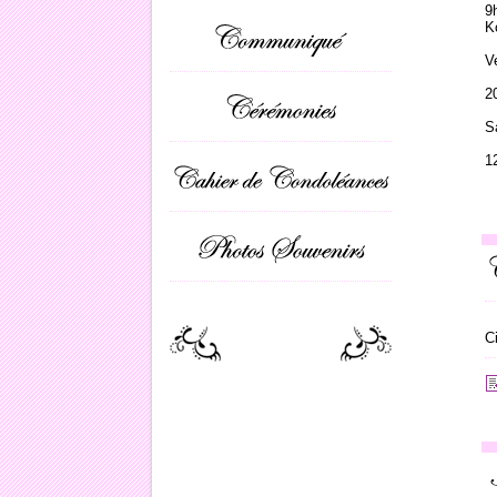
9
K
V
2
S
1
C