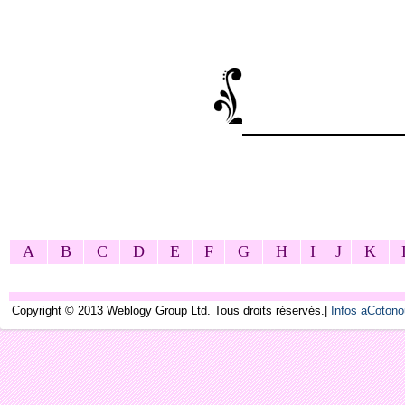
A
B
C
D
E
F
G
H
I
J
K
Copyright © 2013 Weblogy Group Ltd. Tous droits réservés.|
Infos aCoton