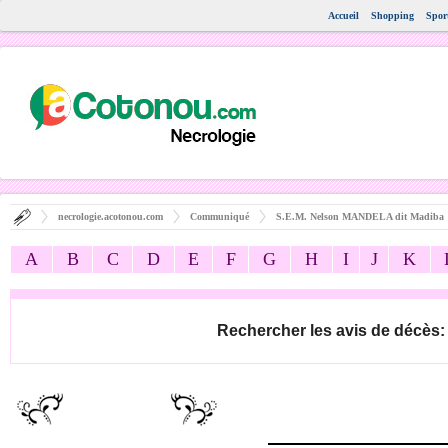
Accueil
Shopping
Spor
necrologie.acotonou.com
Communiqué
S.E.M. Nelson MANDELA dit Madiba
A
B
C
D
E
F
G
H
I
J
K
Rechercher les avis de décès: