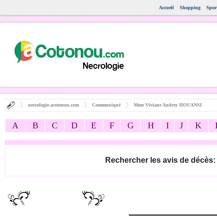
Accueil
Shopping
Spor
necrologie.acotonou.com
Communiqué
Mme Viviane Audrey HOUANSI
A
B
C
D
E
F
G
H
I
J
K
Rechercher les avis de décès: