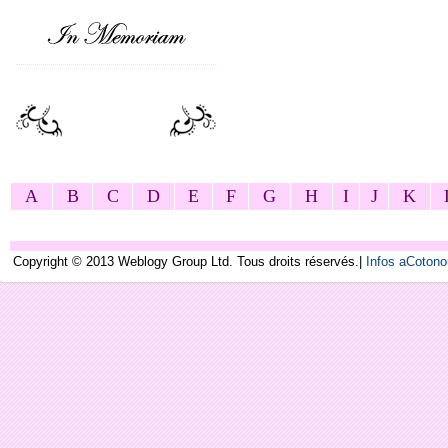
A
B
C
D
E
F
G
H
I
J
K
Copyright © 2013 Weblogy Group Ltd. Tous droits réservés.|
Infos aCoton