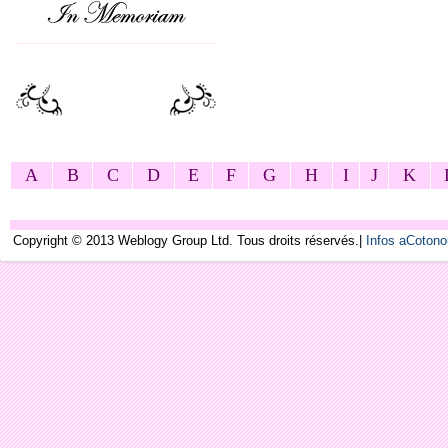
A
B
C
D
E
F
G
H
I
J
K
Copyright © 2013 Weblogy Group Ltd. Tous droits réservés.|
Infos aCoton