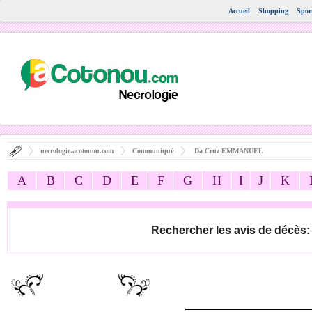
Accueil
Shopping
Spor
necrologie.acotonou.com
Communiqué
Da Cruz EMMANUEL
A
B
C
D
E
F
G
H
I
J
K
Rechercher les avis de décès: