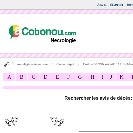
Accueil
Shopping
Spor
necrologie.acotonou.com
Communiqué
Pauline DENON née AGUIAR dit Mam
A
B
C
D
E
F
G
H
I
J
K
Rechercher les avis de décès: