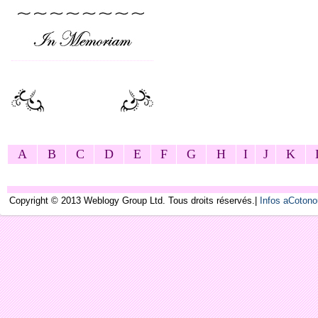
A
B
C
D
E
F
G
H
I
J
K
Copyright © 2013 Weblogy Group Ltd. Tous droits réservés.|
Infos aCoton